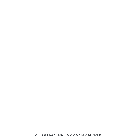
STRATEGI PELAKSANAAN (SP)