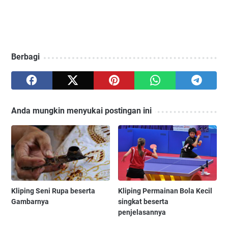
Berbagi
Anda mungkin menyukai postingan ini
Kliping Seni Rupa beserta
Kliping Permainan Bola Kecil
Gambarnya
singkat beserta
penjelasannya