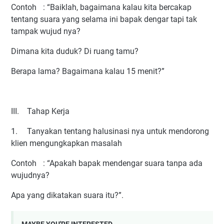
Contoh
: “Baiklah, bagaimana kalau kita bercakap
tentang suara yang selama ini bapak dengar tapi tak
tampak wujud nya?
Dimana kita duduk? Di ruang tamu?
Berapa lama? Bagaimana kalau 15 menit?”
III.
Tahap Kerja
1.
Tanyakan tentang halusinasi nya untuk mendorong
klien mengungkapkan masalah
Contoh
: “Apakah bapak mendengar suara tanpa ada
wujudnya?
Apa yang dikatakan suara itu?”.