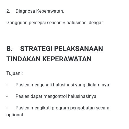
2.
Diagnosa Keperawatan.
Gangguan persepsi sensori = halusinasi dengar
B.
STRATEGI PELAKSANAAN
TINDAKAN KEPERAWATAN
Tujuan :
-
Pasien mengenali halusinasi yang dialaminya
-
Pasien dapat mengontrol halusinasinya
-
Pasien mengikuti program pengobatan secara
optional